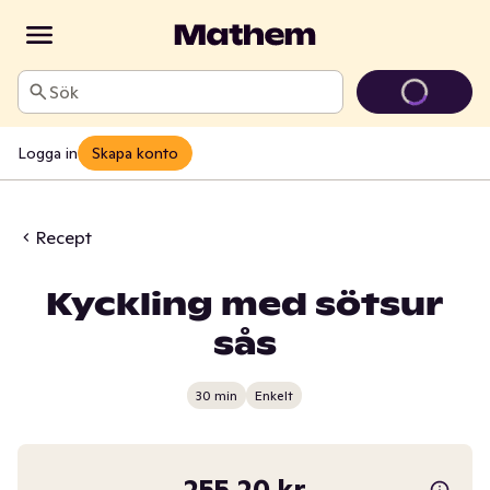
Sök
Logga in
Skapa konto
Recept
Kyckling med sötsur
sås
30 min
Enkelt
255,20 kr