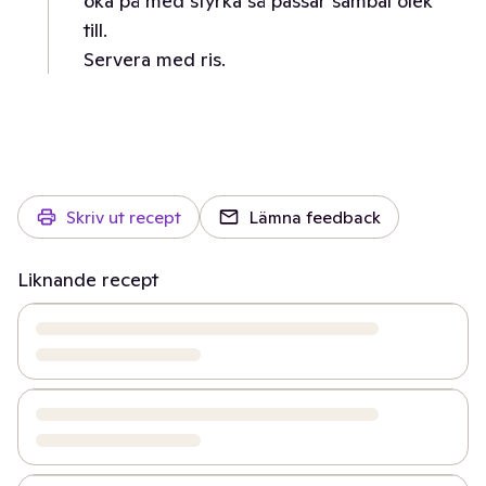
öka på med styrka så passar sambal olek
till.
Servera med ris.
Skriv ut recept
Lämna feedback
Liknande recept