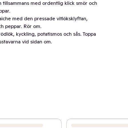
en tillsammans med ordentlig klick smör och
ppar.
aiche med den pressade vitlöksklyftan,
h peppar. Rör om.
rödlök, kyckling, potatismos och sås. Toppa
stavarna vid sidan om.