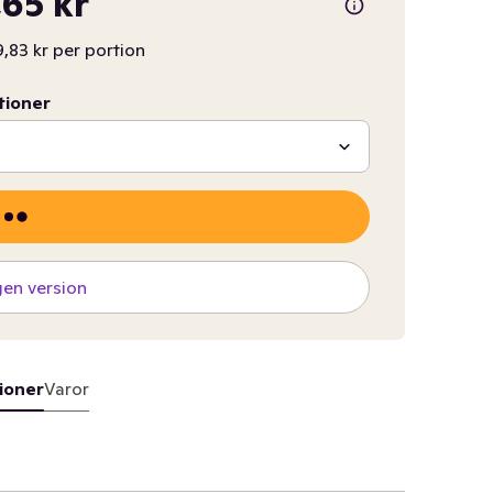
65 kr
,83 kr per portion
tioner
gen version
ioner
Varor