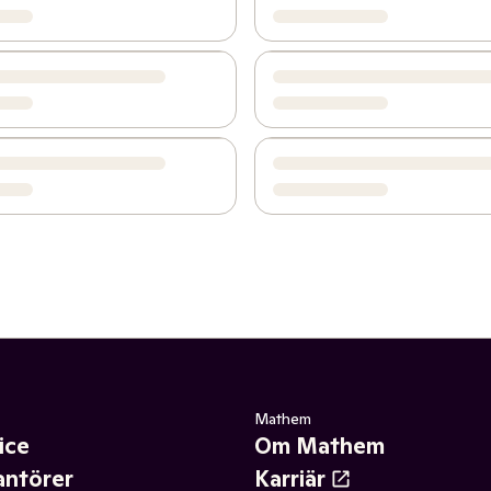
Mathem
ice
Om Mathem
antörer
Karriär