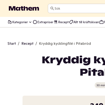
Sök
Kategorier
Extrapriser
Recept
Allt till kräftskivan
Start
/
Recept
/
Kryddig kycklingfilé i Pitabröd
Kryddig ky
Pit
30 mi