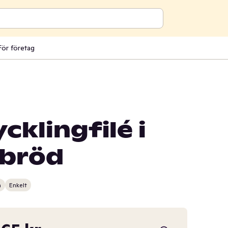
För företag
cklingfilé i
abröd
n
Enkelt