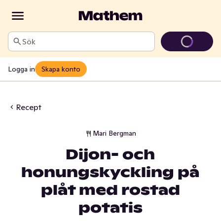
Sök
Logga in
Skapa konto
Recept
Mari Bergman
Dijon- och
honungskyckling på
plåt med rostad
potatis