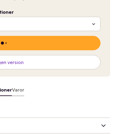
tioner
gen version
ioner
Varor