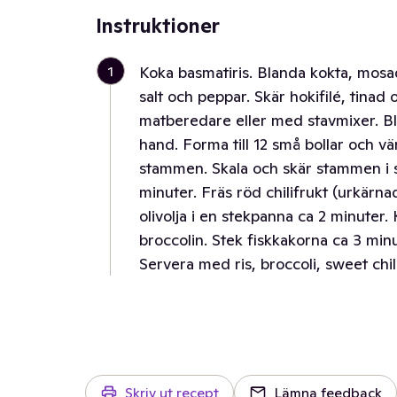
Instruktioner
1
Koka basmatiris. Blanda kokta, mosad
salt och peppar. Skär hokifilé, tinad o
matberedare eller med stavmixer. Bl
hand. Forma till 12 små bollar och vä
stammen. Skala och skär stammen i s
minuter. Fräs röd chilifrukt (urkärna
olivolja i en stekpanna ca 2 minuter
broccolin. Stek fiskkakorna ca 3 minut
Servera med ris, broccoli, sweet chil
Skriv ut recept
Lämna feedback