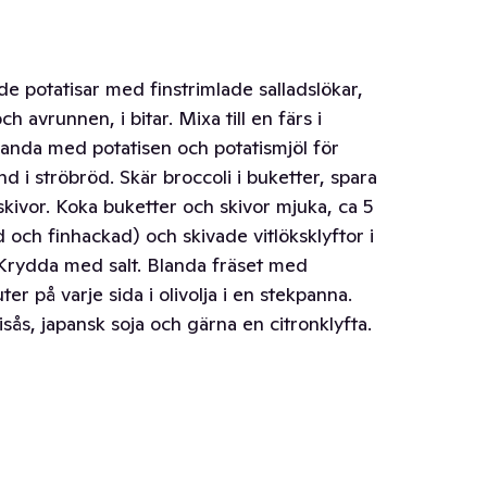
e potatisar med finstrimlade salladslökar,
ch avrunnen, i bitar. Mixa till en färs i
anda med potatisen och potatismjöl för
nd i ströbröd. Skär broccoli i buketter, spara
kivor. Koka buketter och skivor mjuka, ca 5
d och finhackad) och skivade vitlöksklyftor i
. Krydda med salt. Blanda fräset med
er på varje sida i olivolja i en stekpanna.
isås, japansk soja och gärna en citronklyfta.