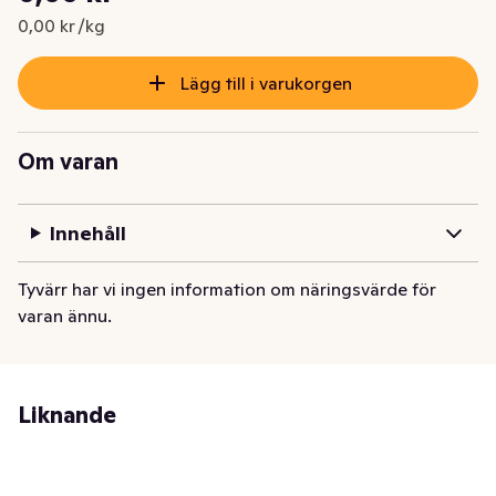
Nuvarande pris är: 0,00 kr
0,00 kr /kg
Lägg till i varukorgen
Om varan
Innehåll
Tyvärr har vi ingen information om näringsvärde för
varan ännu.
Liknande