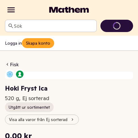
Sök
Logga in
Skapa konto
i Fryst Ica
Fisk
Hoki Fryst Ica
520 g, Ej sorterad
Utgått ur sortimentet
Visa alla varor från Ej sorterad
Styckpris: 0,00 kr /kg
0,00 kr