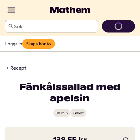
Sök
Logga in
Skapa konto
Recept
Fänkålssallad med
apelsin
30 min
Enkelt
138,55 kr