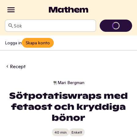
Sök
Logga in
Skapa konto
Recept
Mari Bergman
Sötpotatiswraps med
fetaost och kryddiga
bönor
40 min
Enkelt