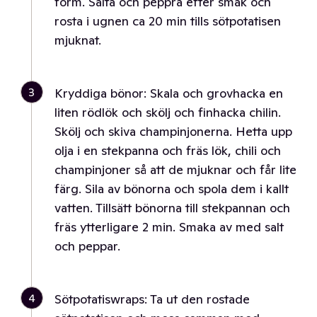
form. Salta och peppra efter smak och
rosta i ugnen ca 20 min tills sötpotatisen
mjuknat.
3
Kryddiga bönor: Skala och grovhacka en
liten rödlök och skölj och finhacka chilin.
Skölj och skiva champinjonerna. Hetta upp
olja i en stekpanna och fräs lök, chili och
champinjoner så att de mjuknar och får lite
färg. Sila av bönorna och spola dem i kallt
vatten. Tillsätt bönorna till stekpannan och
fräs ytterligare 2 min. Smaka av med salt
och peppar.
4
Sötpotatiswraps: Ta ut den rostade