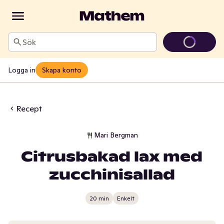
Sök
Logga in
Skapa konto
Recept
Mari Bergman
Citrusbakad lax med
zucchinisallad
20 min
Enkelt