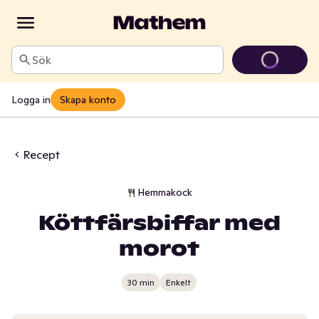
Sök
Logga in
Skapa konto
Recept
Hemmakock
Köttfärsbiffar med
morot
30 min
Enkelt