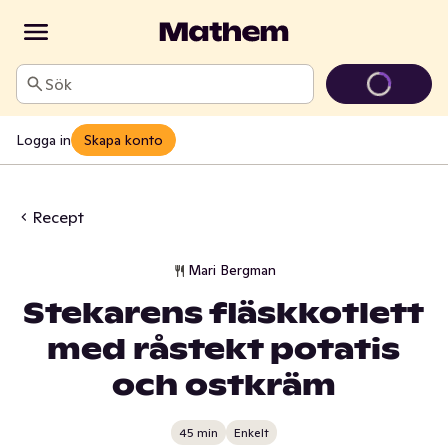
Sök
Logga in
Skapa konto
Recept
Mari Bergman
Stekarens fläskkotlett
med råstekt potatis
och ostkräm
45 min
Enkelt