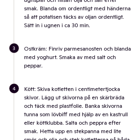
smak. Blanda om ordentligt med händerna
så att potatisen täcks av oljan ordentligt.
Sätt in i ugnen i ca 30 min.
3
Ostkräm: Finriv parmesanosten och blanda
med yoghurt. Smaka av med salt och
peppar.
4
Kött: Skiva kotletten i centimetertjocka
skivor. Lägg ut skivorna på en skärbräda
och täck med plastfolie. Banka skivorna
tunna som lövbiff med hjälp av en kastrull
eller köttklubba. Salta och peppra efter
smak. Hetta upp en stekpanna med lite
smör och olja och stek kotletterna på båda