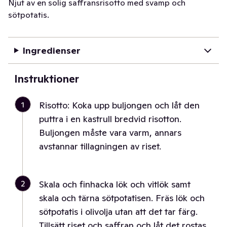
Njut av en solig saffransrisotto med svamp och
sötpotatis.
Ingredienser
Instruktioner
1
Risotto: Koka upp buljongen och låt den
puttra i en kastrull bredvid risotton.
Buljongen måste vara varm, annars
avstannar tillagningen av riset.
2
Skala och finhacka lök och vitlök samt
skala och tärna sötpotatisen. Fräs lök och
sötpotatis i olivolja utan att det tar färg.
Tillsätt riset och saffran och låt det rostas