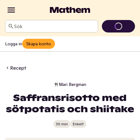
Sök
Logga in
Skapa konto
Recept
Mari Bergman
Saffransrisotto med
sötpotatis och shiitake
30 min
Enkelt