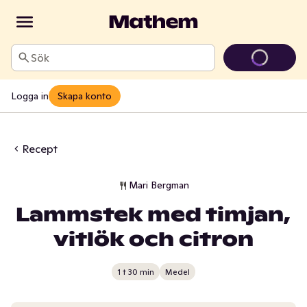
Sök
Logga in
Skapa konto
Recept
Mari Bergman
Lammstek med timjan,
vitlök och citron
1 t 30 min
Medel