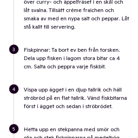
över curry- och äppelfräset i en skål och
låt svalna. Tillsätt créme fraichen och
smaka av med en nypa salt och peppar. Låt
stå kallt till servering.
3
Fiskpinnar: Ta bort ev ben från torsken.
Dela upp fisken i lagom stora bitar ca 4
cm. Salta och peppra varje fiskbit.
4
Vispa upp ägget i en djup tallrik och häll
ströbröd på en flat tallrik. Vänd fiskbitarna
först i ägget och sedan i ströbrödet.
5
Hetta upp en stekpanna med smör och
olja och stek fiskpinnarna på medelhög