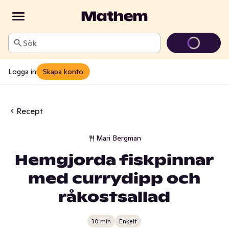
Sök
Logga in
Skapa konto
Recept
Mari Bergman
Hemgjorda fiskpinnar
med currydipp och
råkostsallad
30 min
Enkelt