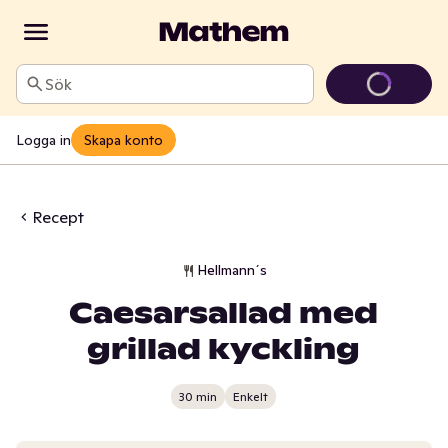
Sök
Logga in
Skapa konto
Recept
Hellmann´s
Caesarsallad med
grillad kyckling
30 min
Enkelt