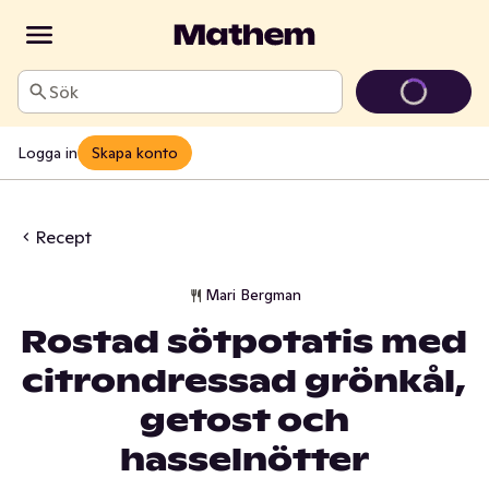
Sök
Logga in
Skapa konto
Recept
Mari Bergman
Rostad sötpotatis med
citrondressad grönkål,
getost och
hasselnötter