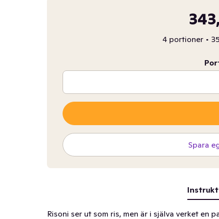
343
4 portioner
•
35
Por
Spara e
Instrukt
Risoni ser ut som ris, men är i själva verket e