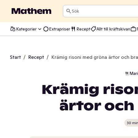
Sök
Kategorier
Extrapriser
Recept
Allt till kräftskivan
Start
/
Recept
/
Krämig risoni med gröna ärtor och br
Mar
Krämig riso
ärtor och
30 mi