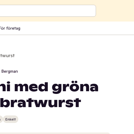
För företag
atwurst
i Bergman
ni med gröna
 bratwurst
n
Enkelt