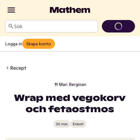
Sök
Logga in
Skapa konto
Recept
Mari Bergman
Wrap med vegokorv
och fetaostmos
30 min
Enkelt