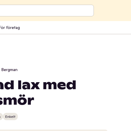
För företag
i Bergman
d lax med
smör
n
Enkelt