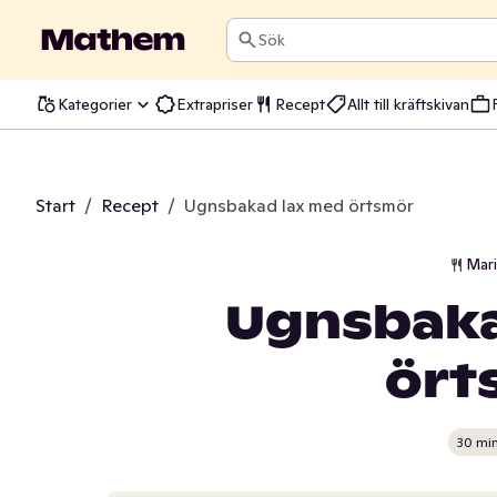
Sök
Kategorier
Extrapriser
Recept
Allt till kräftskivan
Start
/
Recept
/
Ugnsbakad lax med örtsmör
Mar
Ugnsbaka
ört
30 mi