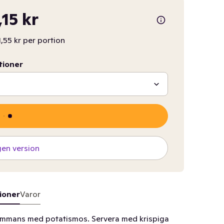
,15 kr
1,55 kr per portion
tioner
gen version
ioner
Varor
lsammans med potatismos. Servera med krispiga