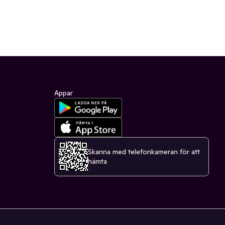
Appar
Skanna med telefonkameran för att
hämta