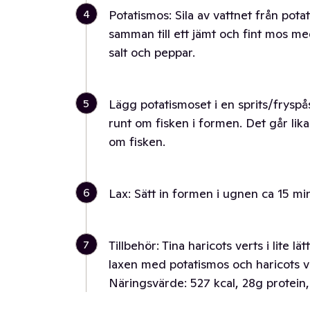
4
Potatismos: Sila av vattnet från pota
samman till ett jämt och fint mos me
salt och peppar.
5
Lägg potatismoset i en sprits/fryspå
runt om fisken i formen. Det går lik
om fisken.
6
Lax: Sätt in formen i ugnen ca 15 mi
7
Tillbehör: Tina haricots verts i lite lä
laxen med potatismos och haricots v
Näringsvärde: 527 kcal, 28g protein,