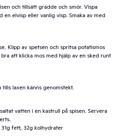
tisen och tillsätt grädde och smör. Vispa
d en elvisp eller vanlig visp. Smaka av med
se. Klipp av spetsen och spritsa potatismos
a bra att klicka mos med hjälp av en sked runt
n tills laxen känns genomstekt.
ttsaltat vatten i en kastrull på spisen. Servera
erts.
 31g fett, 32g kolhydrater