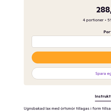
288
4 portioner
•
5
Por
Spara e
Instrukt
Ugnsbakad lax med örtsmör tillagas i form til