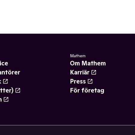
Mathem
ice
Om Mathem
antörer
Karriär
k
Press
tter)
För företag
m