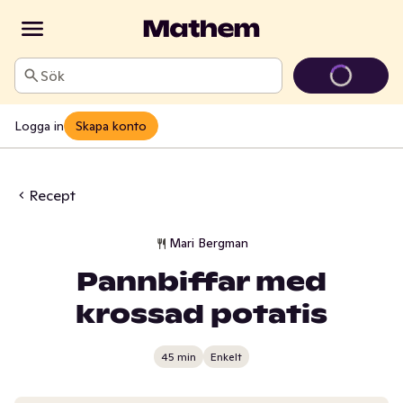
Sök
Logga in
Skapa konto
Recept
Mari Bergman
Pannbiffar med
krossad potatis
45 min
Enkelt