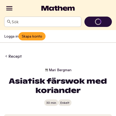
Sök
Logga in
Skapa konto
Recept
Mari Bergman
Asiatisk färswok med
koriander
30 min
Enkelt