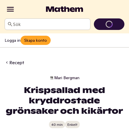
Sök
Logga in
Skapa konto
Recept
Mari Bergman
Krispsallad med
kryddrostade
grönsaker och kikärtor
40 min
Enkelt