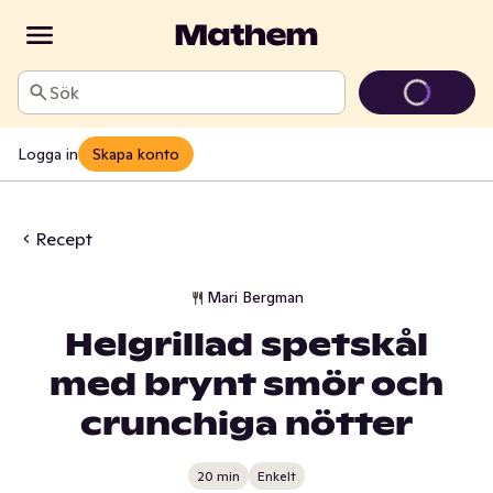
Sök
Logga in
Skapa konto
Recept
Mari Bergman
Helgrillad spetskål
med brynt smör och
crunchiga nötter
20 min
Enkelt