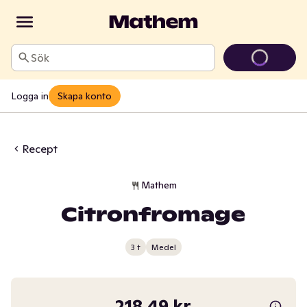
Sök
Logga in
Skapa konto
Recept
Mathem
Citronfromage
3 t
Medel
218,49 kr