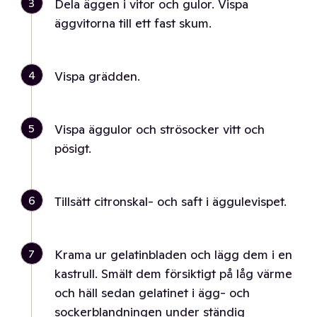
3
Dela äggen i vitor och gulor. Vispa
äggvitorna till ett fast skum.
4
Vispa grädden.
5
Vispa äggulor och strösocker vitt och
pösigt.
6
Tillsätt citronskal- och saft i äggulevispet.
7
Krama ur gelatinbladen och lägg dem i en
kastrull. Smält dem försiktigt på låg värme
och häll sedan gelatinet i ägg- och
sockerblandningen under ständig