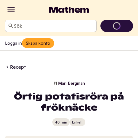
Sök
Logga in
Skapa konto
Recept
Mari Bergman
Örtig potatisröra på
fröknäcke
40 min
Enkelt