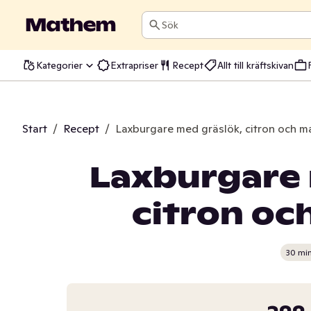
Sök
Kategorier
Extrapriser
Recept
Allt till kräftskivan
Start
/
Recept
/
Laxburgare med gräslök, citron och m
Laxburgare 
citron oc
30 mi