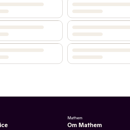
Mathem
ice
Om Mathem