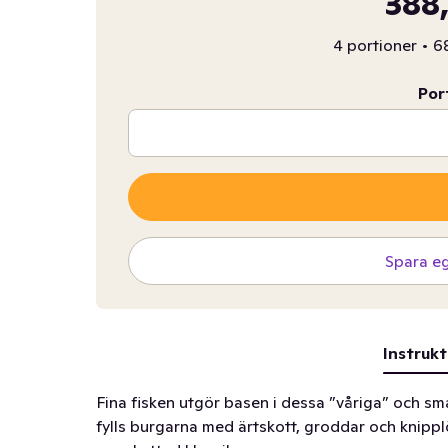
388,
4 portioner
•
68
Por
Spara e
Instrukt
Fina fisken utgör basen i dessa ”våriga” och smak
fylls burgarna med ärtskott, groddar och knipplö