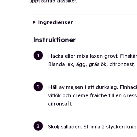
uppskattad klassiker.
Ingredienser
Instruktioner
1
Hacka eller mixa laxen grovt. Finskär
Blanda lax, ägg, gräslök, citronzest, 
2
Häll av majsen i ett durkslag. Finhack
vitlök och crème fraiche till en dres
citronsaft.
3
Skölj salladen. Strimla 2 stycken knip