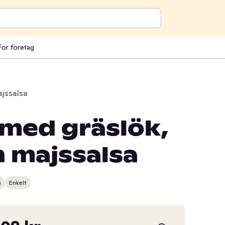
För företag
ajssalsa
med gräslök,
h majssalsa
n
Enkelt