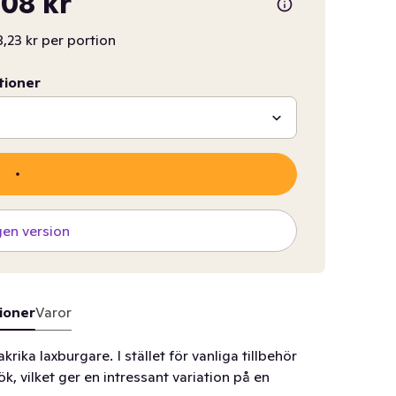
08 kr
,23 kr per portion
tioner
gen version
ioner
Varor
rika laxburgare. I stället för vanliga tillbehör
k, vilket ger en intressant variation på en