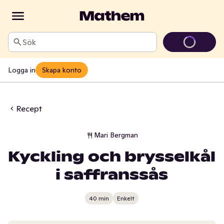
Sök
Logga in
Skapa konto
Recept
Mari Bergman
Kyckling och brysselkål
i saffranssås
40 min
Enkelt