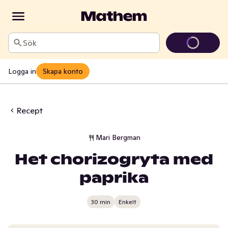
Sök
Logga in
Skapa konto
Recept
Mari Bergman
Het chorizogryta med
paprika
30 min
Enkelt