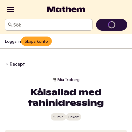
Sök
Logga in
Skapa konto
Recept
Mia Troberg
Kålsallad med
tahinidressing
15 min
Enkelt