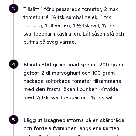
3
Tillsätt 1 förp passerade tomater, 2 msk
tomatpuré, ½ tsk sambal oelek, 1 tsk
honung, 1 dl vatten, 1 ½ tsk salt, ½ tsk
svartpeppar i kastrullen. Låt såsen stå och
puttra på svag värme.
4
Blanda 300 gram tinad spenat, 200 gram
getost, 2 dl matyoghurt och 100 gram
hackade soltorkade tomater tillsammans
med den frästa löken i bunken. Krydda
med ½ tsk svartpeppar och ½ tsk salt.
5
Lägg ut lasagneplattorna på en skärbräda
och fördela fyllningen längs ena kanten