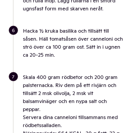
och rulla ihop. Lägg rullarna i en smord
ugnsfast form med skarven neråt.
6
Hacka ½ kruka basilika och tillsätt till
såsen. Häll tomatsåsen över canneloni och
strö över ca 100 gram ost. Sätt in i ugnen
ca 20-25 min.
7
Skala 400 gram rödbetor och 200 gram
palsternacka. Riv dem på ett rivjärn och
tillsätt 2 msk olivolja, 2 msk vit
balsamvinäger och en nypa salt och
peppar.
Servera dina canneloni tillsammans med
rödbetssalladen.