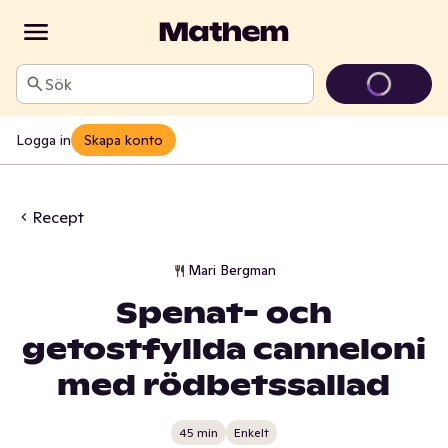
Sök
Logga in
Skapa konto
Recept
Mari Bergman
Spenat- och
getostfyllda canneloni
med rödbetssallad
45 min
Enkelt