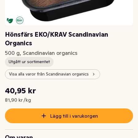
Hönsfärs EKO/KRAV Scandinavian
Organics
500 g, Scandinavian organics
Utgått ur sortimentet
Visa alla varor från Scandinavian organics
Styckpris: 81,90 kr /kg
40,95 kr
Nuvarande pris är: 40,95 kr
81,90 kr /kg
Lägg till i varukorgen
Om varan