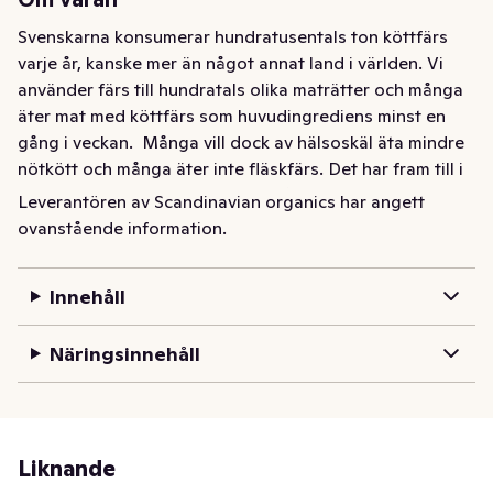
Svenskarna konsumerar hundratusentals ton köttfärs 
varje år, kanske mer än något annat land i världen. Vi 
använder färs till hundratals olika maträtter och många 
äter mat med köttfärs som huvudingrediens minst en 
gång i veckan.  Många vill dock av hälsoskäl äta mindre 
nötkött och många äter inte fläskfärs. Det har fram till i 
dag dock inte funnits ekologisk fågelfärs att köpa i 
Leverantören av Scandinavian organics har angett
Sverige i dag, och vi på Scandinavian Organics är därför 
ovanstående information.
glada och stolta att, i samarbete med en av våra mest 
folkkä
Innehåll
Näringsinnehåll
Liknande