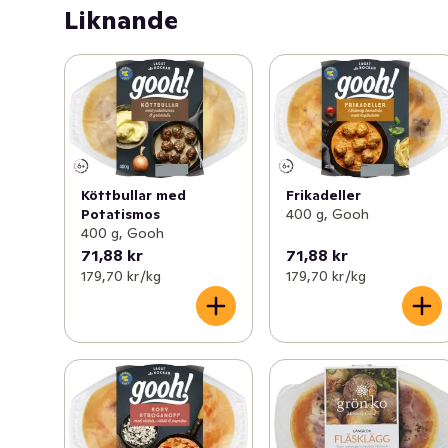
Liknande
bland annat sidfläsk för den perfekta balansen.
Köttbullar med
Frikadeller
Potatismos
400 g, Gooh
400 g, Gooh
71,88 kr
71,88 kr
179,70 kr /kg
179,70 kr /kg