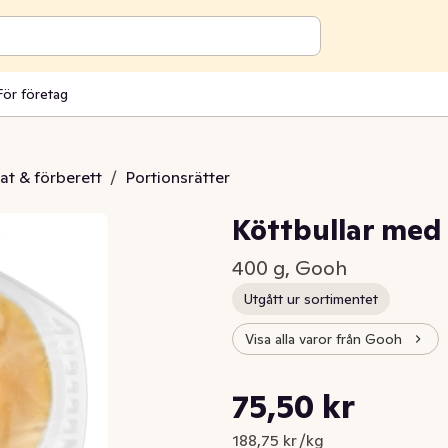
För företag
at & förberett
/
Portionsrätter
Köttbullar med
400 g, Gooh
Utgått ur sortimentet
Visa alla varor från Gooh
Styckpris: 188,75 kr /kg
75,50 kr
Nuvarande pris är: 75,50 kr
188,75 kr /kg