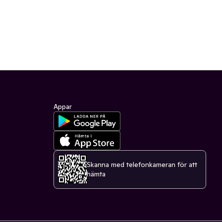
Appar
Skanna med telefonkameran för att
hämta