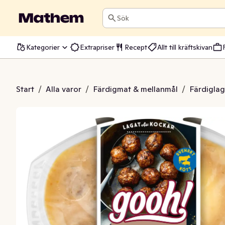
Sök
Kategorier
Extrapriser
Recept
Allt till kräftskivan
ar med Potatismos
Start
/
Alla varor
/
Färdigmat & mellanmål
/
Färdiglag