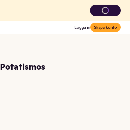
Logga in
Skapa konto
 Potatismos