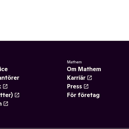
Mathem
ice
Om Mathem
antörer
Karriär
k
Press
tter)
För företag
m