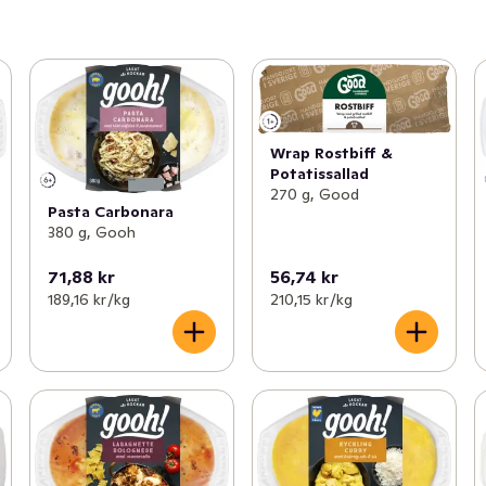
Wrap Rostbiff &
Potatissallad
270 g, Good
Pasta Carbonara
380 g, Gooh
71,88 kr
56,74 kr
189,16 kr /kg
210,15 kr /kg