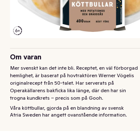
Om varan
Mer svenskt kan det inte bli. Receptet, en väl förborgad 
hemlighet, är baserat på hovtraktören Werner Vögelis 
originalrecept från 50-talet. Har serverats på 
Operakällarens bakficka lika länge, där den har sin 
trogna kundkrets – precis som på Gooh.
Våra köttbullar, gjorda på en blandning av svensk 
Atria Sweden har angett ovanstående information.
nötfärs och svensk fläskfärs, har funnits på vår meny 
ända sedan starten. Vi serverar dem med vårt 
potatismos som vi lagar från grunden varenda dag i 
köket i Järna. Till det vår gräddsås som är smaksatt med 