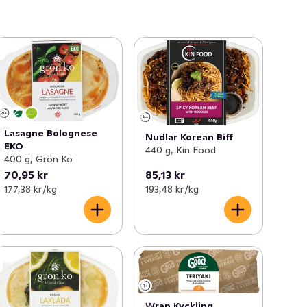
Lasagne Bolognese
Nudlar Korean Biff
EKO
440 g, Kin Food
400 g, Grön Ko
70,95 kr
85,13 kr
177,38 kr /kg
193,48 kr /kg
Wrap Kyckling