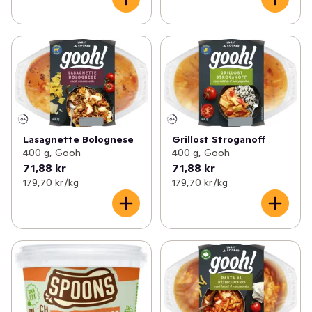
Lasagnette Bolognese
Grillost Stroganoff
400 g, Gooh
400 g, Gooh
71,88 kr
71,88 kr
179,70 kr /kg
179,70 kr /kg