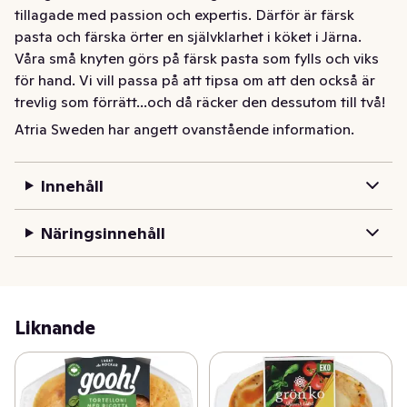
tillagade med passion och expertis. Därför är färsk 
pasta och färska örter en självklarhet i köket i Järna. 
Våra små knyten görs på färsk pasta som fylls och viks 
för hand. Vi vill passa på att tipsa om att den också är 
trevlig som förrätt...och då räcker den dessutom till två!
Atria Sweden har angett ovanstående information.
Vår tortelloni är gjord på färsk pasta av durumvete. 
Pastaknytena är fyllda med rikligt med ricottaost och 
spenat. Vi låter vår tortelloni koka i en klassisk italiensk 
Innehåll
tomatsås gjord på bland annat färsk basilika och selleri. 
För extra krämighet har vi i en skvätt grädde också.
Näringsinnehåll
Liknande