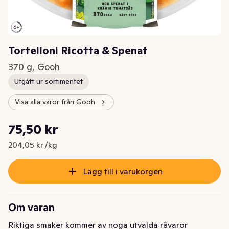
Tortelloni Ricotta & Spenat
370 g, Gooh
Utgått ur sortimentet
Visa alla varor från Gooh
Styckpris: 204,05 kr /kg
75,50 kr
Nuvarande pris är: 75,50 kr
204,05 kr /kg
Lägg till i varukorgen
Om varan
Riktiga smaker kommer av noga utvalda råvaror 