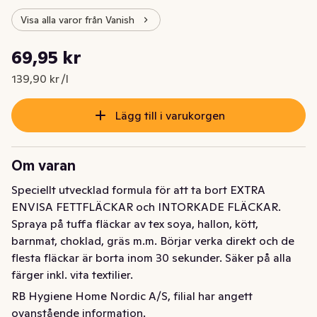
Visa alla varor från Vanish
Styckpris: 139,90 kr /l
69,95 kr
Nuvarande pris är: 69,95 kr
139,90 kr /l
Lägg till i varukorgen
Om varan
Speciellt utvecklad formula för att ta bort EXTRA 
ENVISA FETTFLÄCKAR och INTORKADE FLÄCKAR. 
Spraya på tuffa fläckar av tex soya, hallon, kött, 
barnmat, choklad, gräs m.m. Börjar verka direkt och de 
flesta fläckar är borta inom 30 sekunder. Säker på alla 
färger inkl. vita textilier.
RB Hygiene Home Nordic A/S, filial har angett
Speciellt utvecklad formula för att ta bort extra envisa 
ovanstående information.
fettfläckar och intorkade fläckar. 
