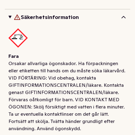
Spraya på tuffa fläckar av tex soya, hallon, kött, 
barnmat, choklad, gräs m.m.

Säkerhetsinformation
Börjar verka direkt och de flesta fläckar är borta inom 
30 sekunder.

Säker på alla färger inkl. vita textilier.
Fara
Orsakar allvarliga ögonskador. Ha förpackningen
eller etiketten till hands om du måste söka läkarvård.
VID FÖRTÄRING: Vid obehag, kontakta
GIFTINFORMATIONSCENTRALEN/läkare. Kontakta
genast GIFTINFORMATIONSCENTRALEN/läkare.
Förvaras oåtkomligt för barn. VID KONTAKT MED
ÖGONEN: Skölj försiktigt med vatten i flera minuter.
Ta ur eventuella kontaktlinser om det går lätt.
Fortsätt att skölja. Tvätta händer grundligt efter
användning. Använd ögonskydd.