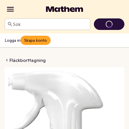
Sök
Logga in
Skapa konto
xi Action Degreaser Spray
Fläckborttagning