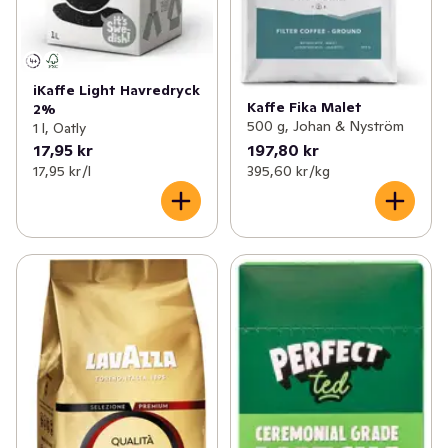
% av vår vinst till Tim Bergling Foundation för att att öka 
medvetenheten om psykisk hälsa bland ungdomar. Att 
göra kaffe smartare är stort, men att bidra till en bättre 
iKaffe Light Havredryck
fungerande värld är ännu större. (Svenska)
Kaffe Fika Malet
2%
500 g, Johan & Nyström
1 l, Oatly
17,95 kr
197,80 kr
17,95 kr /l
395,60 kr /kg