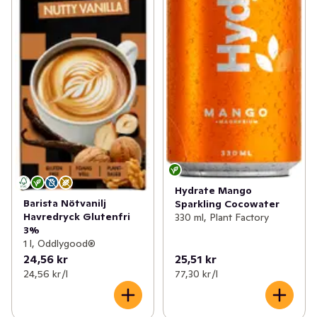
Hydrate Mango
Barista Nötvanilj
Sparkling Cocowater
Havredryck Glutenfri
330 ml, Plant Factory
3%
1 l, Oddlygood®
24,56 kr
25,51 kr
24,56 kr /l
77,30 kr /l