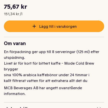
Styckpris: 151,34 kr /l
75,67 kr
Nuvarande pris är: 75,67 kr
151,34 kr /l
Lägg till i varukorgen
Om varan
En förpackning ger upp till 8 serveringar (125 ml) efter 
utspädning.

Livet är för kort för bittert kaffe - Mode Cold Brew 
brygger

sina 100% arabica kaffebönor under 24 timmar i

kallt filtrerat vatten för att extrahera allt det du

älskar med kaffe, men utan nackdelarna. Varje

MCB Beverages AB har angett ovanstående
förpackning koncentrat ger dig faktiskt 1 liter,

information.
eller upp till 8 serveringar cold brew kaffe.

Blanda enkelt 1:1 med vatten och toppa med
