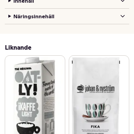
Innehåll
havremjölk eller vad du föredrar. Mode donerar

årligen 10 % av sin vinst till Tim Bergling

Näringsinnehåll
Foundation för att att öka medvetenheten kring

psykisk hälsa bland ungdomar. Att göra kaffe

smartare är stort, men att bidra till en bättre

fungerande värld är ännu större.

Liknande
Recept cold brew islatte:

Fyll ett glas med is

1 del Mode kaffekoncentrat

1 del vatten

Toppa med havremjölk
Livet är för kort för bittert kaffe - Vi brygger våra 100% 
arabica kaffebönor under 24 timmar i kallt filtrerat 
vatten för att extrahera allt det du älskar med kaffe, 
men utan nackdelarna. Varje förpackning koncentrat ger 
dig faktiskt 1 liter, eller upp till 8 serveringar cold brew 
kaffe. Blanda enkelt 1:1 med vatten och toppa med 
havremjölk eller vad du föredrar. Vi donerar årligen 10 