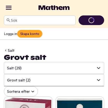
Sök
Logga in
Skapa konto
Salt
Grovt salt
Salt
(29)
✓
Alla
(645)
Grovt salt
(2)
✓
Kryddor & örter
(226)
✓
Alla
(29)
Sortera efter
✓
Såser & aromsmör
(195)
✓
Salt fint
(8)