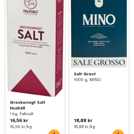
✓
Buljong & fond
(48)
✓
Flingsalt
(4)
✓
Dressing, dip & röror
(84)
✓
Örtsalt
(5)
✓
Chili
(49)
✓
Havssalt
(5)
✓
Salt
(29)
✓
Grovt salt
(2)
✓
Soja
(16)
✓
Mineralsalt
(1)
✓
Pressad citrus & ingefära
(6)
✓
Smaksatt salt
(3)
Salt Grovt
1000 g, MINO
✓
Tryffel
0
Grovkornigt Salt
Hushåll
1 kg, Falksalt
16,56 kr
18,88 kr
16,56 kr /kg
18,88 kr /kg