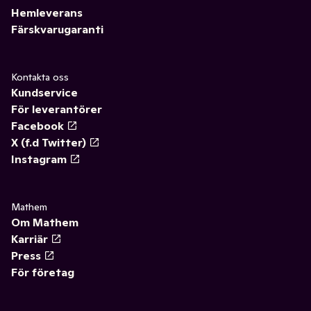
✓
Räksallad
(3)
Hemleverans
Färskvarugaranti
✓
Coleslaw
(3)
✓
Mimosa
(1)
Kontakta oss
Kundservice
✓
Gurksallad
(1)
För leverantörer
Facebook
X (f.d Twitter)
Instagram
Mathem
Om Mathem
Karriär
Press
För företag