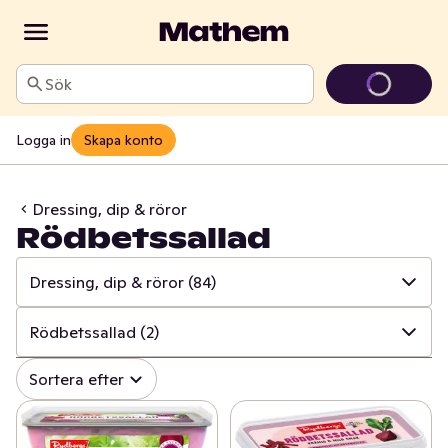
Sök
Logga in
Skapa konto
Dressing, dip & röror
Rödbetssallad
Dressing, dip & röror
(84)
✓
Alla
(645)
Rödbetssallad
(2)
✓
Kryddor & örter
(226)
✓
Alla
(84)
Sortera efter
✓
Såser & aromsmör
(195)
✓
Dressing
(42)