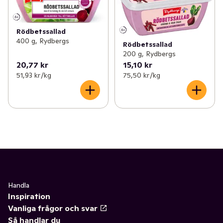
✓
Buljong & fond
(48)
✓
Röror
(1)
✓
Dressing, dip & röror
(84)
✓
Dallassallad
(1)
Rödbetssallad
400 g, Rydbergs
Rödbetssallad
✓
Chili
(49)
✓
Legymsallad
(1)
200 g, Rydbergs
20,77 kr
15,10 kr
✓
Salt
(29)
✓
Kräftröra
0
51,93 kr /kg
75,50 kr /kg
✓
Soja
(16)
✓
Champinjon creme
(1)
✓
Pressad citrus & ingefära
(6)
✓
Gubbröra
0
✓
Tryffel
0
✓
Hummus och meze
(9)
✓
Rödbetssallad
(2)
✓
Skagenröra
(5)
Handla
Inspiration
✓
Potatissallad
(10)
Vanliga frågor och svar
Så handlar du