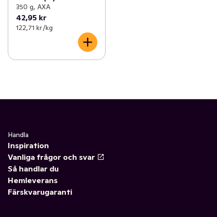
350 g, AXA
42,95 kr
122,71 kr /kg
Handla
Inspiration
Vanliga frågor och svar
Så handlar du
Hemleverans
Färskvarugaranti