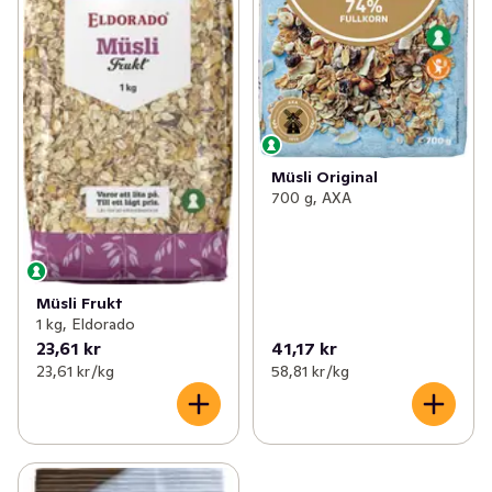
Müsli Original
700 g, AXA
Müsli Frukt
1 kg, Eldorado
23,61 kr
41,17 kr
23,61 kr /kg
58,81 kr /kg