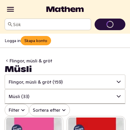
Sök
Logga in
Skapa konto
Flingor, müsli & gröt
Müsli
Flingor, müsli & gröt
(159)
✓
Alla
(1707)
Müsli
(33)
✓
Baljväxter & konserver
(271)
✓
Alla
(159)
Filter
Sortera efter
✓
Pasta & pastasås
(215)
✓
Granola
(57)