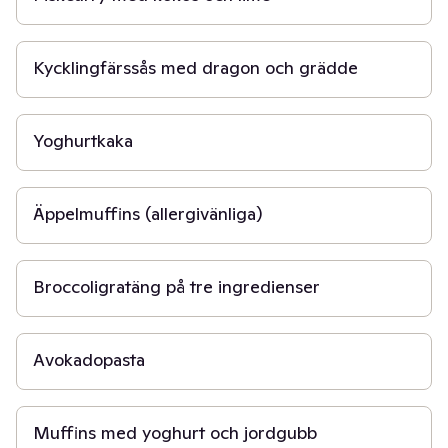
20 min
Kycklingfärssås med dragon och grädde
45 min
Yoghurtkaka
30 min
Äppelmuffins (allergivänliga)
20 min
Broccoligratäng på tre ingredienser
20 min
Avokadopasta
30 min
Muffins med yoghurt och jordgubb