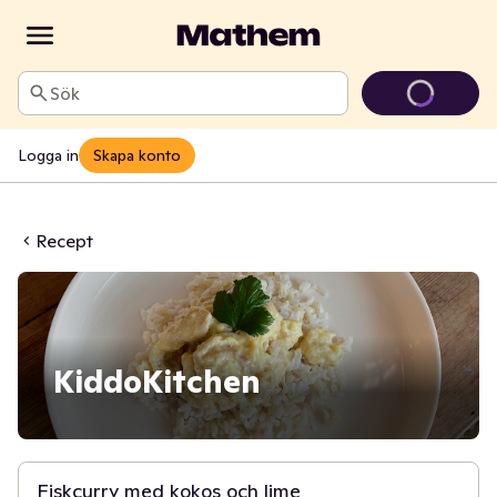
Sök
Logga in
Skapa konto
Recept
KiddoKitchen
30 min
Fiskcurry med kokos och lime