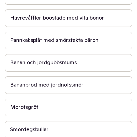
30 min
Havrevåfflor boostade med vita bönor
30 min
Pannkaksplåt med smörstekta päron
10 min
Banan och jordgubbsmums
50 min
Bananbröd med jordnötssmör
15 min
Morotsgröt
20 min
Smördegsbullar