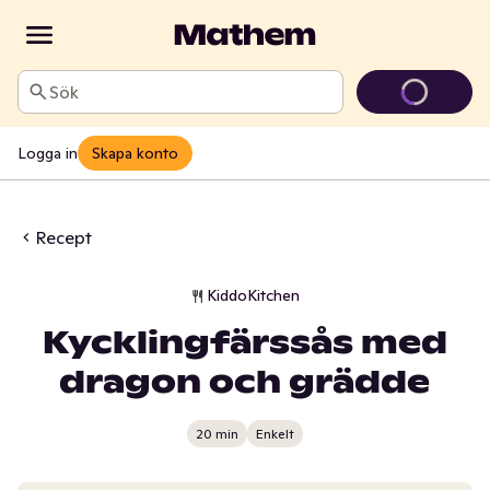
Sök
Logga in
Skapa konto
Recept
KiddoKitchen
Kycklingfärssås med
dragon och grädde
20 min
Enkelt