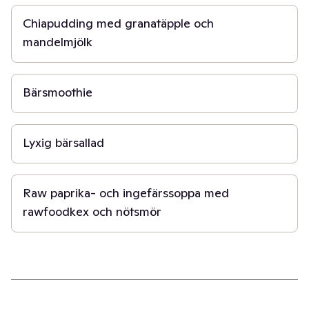
Chiapudding med granatäpple och
mandelmjölk
5 min
Bärsmoothie
30 min
Lyxig bärsallad
30 min
Raw paprika- och ingefärssoppa med
rawfoodkex och nötsmör