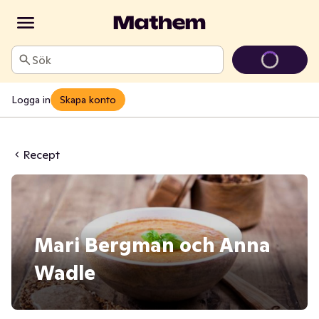
Sök
Logga in
Skapa konto
Recept
Mari Bergman och Anna
Wadle
15 min