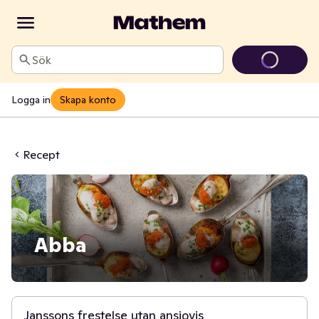
Sök
Logga in
Skapa konto
Recept
Abba
1 t 30 min
Janssons frestelse utan ansjovis