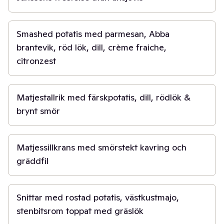
40 min
Smashed potatis med parmesan, Abba
brantevik, röd lök, dill, crème fraiche,
citronzest
20 min
Matjestallrik med färskpotatis, dill, rödlök &
brynt smör
30 min
Matjessillkrans med smörstekt kavring och
gräddfil
30 min
Snittar med rostad potatis, västkustmajo,
stenbitsrom toppat med gräslök