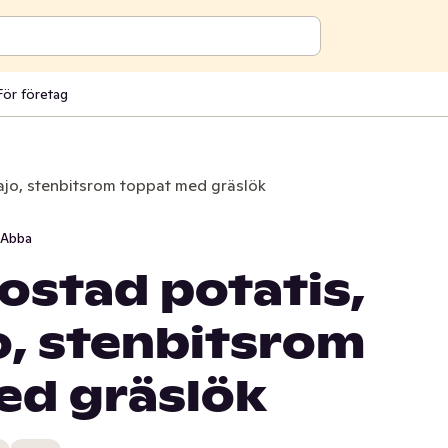
För företag
ajo, stenbitsrom toppat med gräslök
Abba
ostad potatis,
, stenbitsrom
ed gräslök