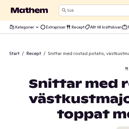
Sök
Kategorier
Extrapriser
Recept
Allt till kräftskivan
Start
/
Recept
/
Snittar med rostad potatis, västkustm
Snittar med r
västkustmajo
toppat m