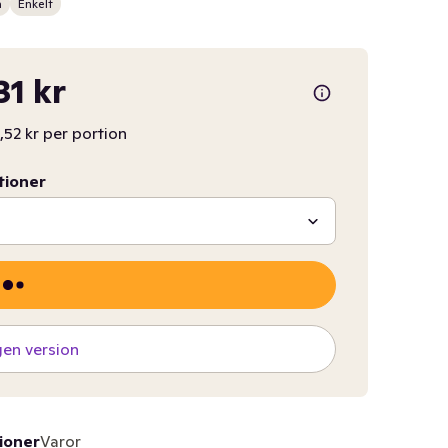
n
Enkelt
31 kr
,52 kr per portion
tioner
gen version
ioner
Varor