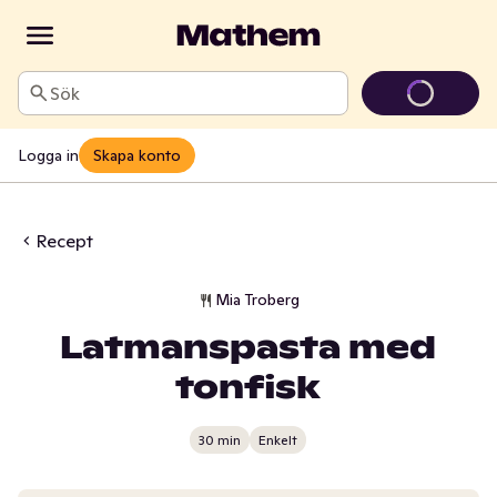
Sök
Logga in
Skapa konto
Recept
Mia Troberg
Latmanspasta med
tonfisk
30 min
Enkelt