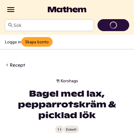
Sök
Logga in
Skapa konto
Recept
Korshags
Bagel med lax,
pepparrotskräm &
picklad lök
1 t
Enkelt