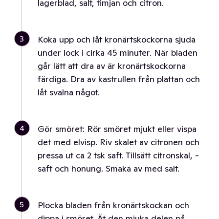
lagerblad, salt, timjan och citron.
3
Koka upp och låt kronärtskockorna sjuda
under lock i cirka 45 minuter. När bladen
går lätt att dra av är kronärtskockorna
färdiga. Dra av kastrullen från plattan och
låt svalna något.
4
Gör smöret: Rör smöret mjukt eller vispa
det med elvisp. Riv skalet av citronen och
pressa ut ca 2 tsk saft. Tillsätt citronskal, -
saft och honung. Smaka av med salt.
5
Plocka bladen från kronärtskockan och
dippa i smöret. Ät den mjuka delen på