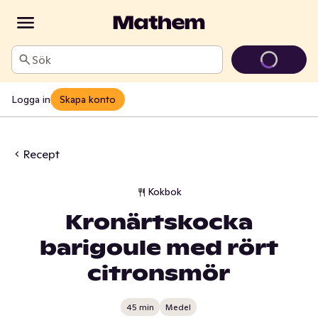
Sök
Logga in
Skapa konto
Recept
Kokbok
Kronärtskocka
barigoule med rört
citronsmör
45 min
Medel