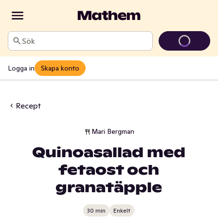
Sök
Logga in
Skapa konto
Recept
Mari Bergman
Quinoasallad med
fetaost och
granatäpple
30 min
Enkelt