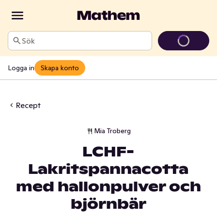
Sök
Logga in
Skapa konto
Recept
Mia Troberg
LCHF-
Lakritspannacotta
med hallonpulver och
björnbär