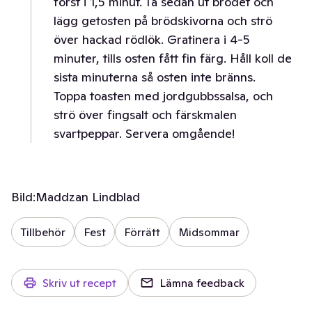
först i 1,5 minut. Ta sedan ut brödet och
lägg getosten på brödskivorna och strö
över hackad rödlök. Gratinera i 4-5
minuter, tills osten fått fin färg. Håll koll de
sista minuterna så osten inte bränns.
Toppa toasten med jordgubbssalsa, och
strö över fingsalt och färskmalen
svartpeppar. Servera omgående!
Bild:
Maddzan Lindblad
Tillbehör
Fest
Förrätt
Midsommar
Skriv ut recept
Lämna feedback