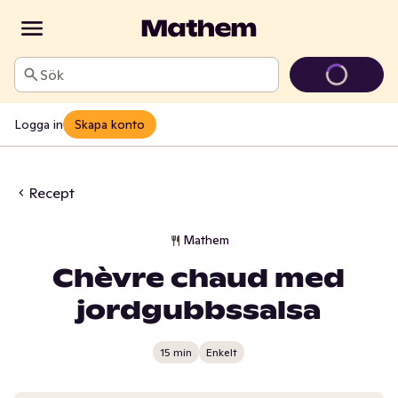
Sök
Logga in
Skapa konto
Recept
Mathem
Chèvre chaud med
jordgubbssalsa
15 min
Enkelt