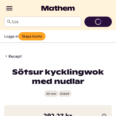
Sök
Logga in
Skapa konto
Recept
Sötsur kycklingwok
med nudlar
30 min
Enkelt
292,27 kr