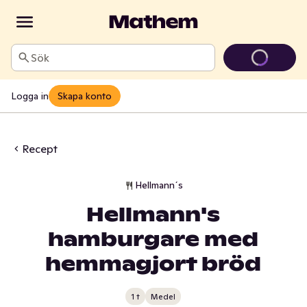
Sök
Logga in
Skapa konto
Recept
Hellmann´s
Hellmann's
hamburgare med
hemmagjort bröd
1 t
Medel